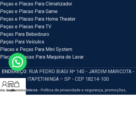
Peças e Placas Para Climatizador
Peças e Placas Para Game
Peças e Placas Para Home Theater
Peças e Placas Para TV
Peças Para Bebedouro
Peças Para Veículos
Placas e Peças Para Mini System
Placas e Placas Para Maquina de Lavar
ENDEREÇO:
RUA PEDRO BIAGI Nº 140 - JARDIM MARICOTA -
ITAPETININGA – SP - CEP 18214-100
HM Eletrônicos
- Política de privacidade e segurança, promoções,
nha conta
Loja
Carrinho
descontos e prazos de pagamento expostos em nosso site são válidos
apenas para compras via internet. Os preços e condições da loja virtual estão
sujeitos a alterações, em caso de divergência de preços no site, o valor
válido é o do Carrinho de Compras. Resguardamos o direito de correção para
eventuais erros de preços e promoções.
CNPJ: 54.115.351/0001-77