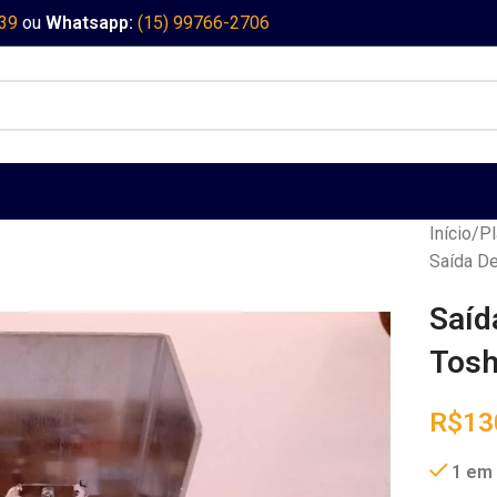
339
ou
Whatsapp:
(15) 99766-2706
Início
Pl
Saída D
Saíd
Tosh
R$
13
1 em