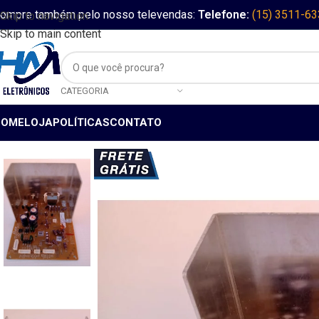
ompre também pelo nosso televendas:
Telefone:
(15) 3511-6
Skip to navigation
Skip to main content
CATEGORIA
HOME
LOJA
POLÍTICAS
CONTATO