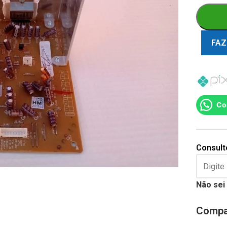
FAZ
Co
Consulte
Não sei