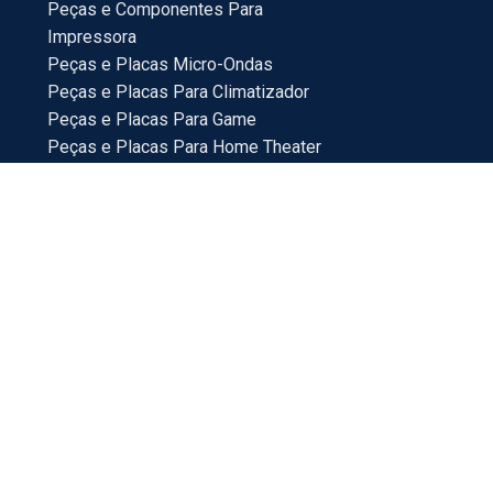
Peças e Componentes Para
Impressora
Peças e Placas Micro-Ondas
Peças e Placas Para Climatizador
Peças e Placas Para Game
Peças e Placas Para Home Theater
Peças e Placas Para TV
Peças Para Bebedouro
Peças Para Veículos
Placas e Peças Para Mini System
Placas e Placas Para Maquina de Lavar
18214-100
ras via internet. Os preços e condições da loja virtual
eção para eventuais erros de preços e promoções.