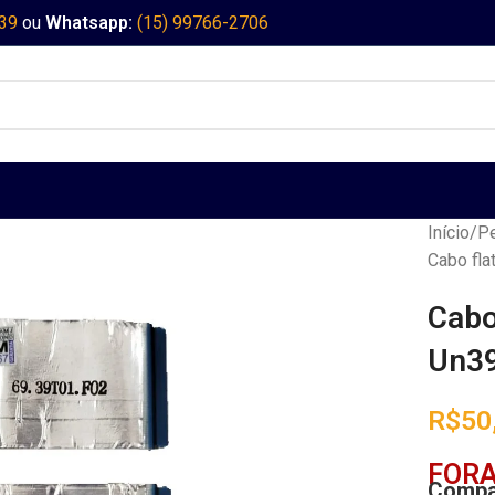
339
ou
Whatsapp:
(15) 99766-2706
Início
Pe
Cabo fl
Cabo
Un39
R$
50
FORA