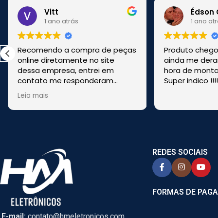
Vitt
Édson 
1 ano atrás
1 ano at
Recomendo a compra de peças
Produto chegou
online diretamente no site
ainda me dera
dessa empresa, entrei em
hora de montar
contato me responderam
Super indico !!!
rapido, me tiraram duvidas,
Leia mais
enviaram pela transportadora e
foi bem rapido. Comprei de
CASCAVEL, PR online e foi
enviado de SÃO PAULO.
REDES SOCIAIS
FORMAS DE PAG
E-mail:
contato@hmeletronicos.com