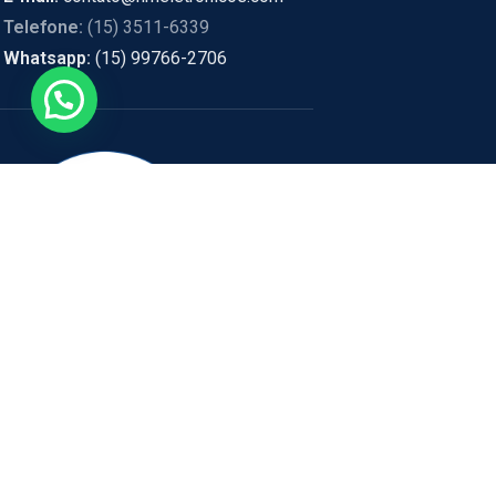
Telefone:
(15) 3511-6339
Whatsapp:
(15) 99766-2706
ENDEREÇO:
RUA PEDRO BIA
HM Eletrônicos
- Política de privacidade e segurança, promoções, descontos
estão sujeitos a alterações, em caso de divergência de preços no sit