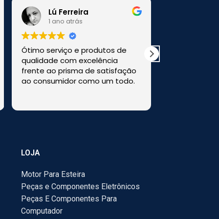
Lú Ferreira
1 ano atrás
1 ano a
Ótimo serviço e produtos de
Comprei uma
qualidade com excelência
a loja HM Ele
frente ao prisma de satisfação
perfeitamen
ao consumidor como um todo.
Recomendo e
LOJA
Motor Para Esteira
Peças e Componentes Eletrônicos
Peças E Componentes Para
Computador