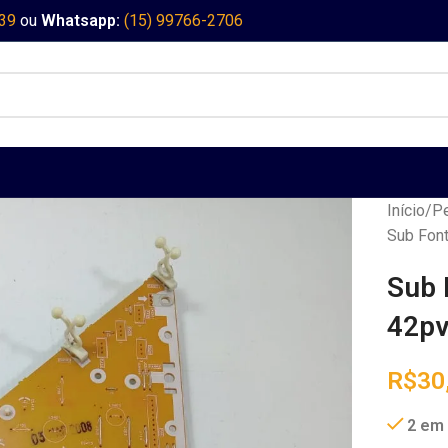
339
ou
Whatsapp:
(15) 99766-2706
Início
Pe
Sub Font
Sub 
42pv
R$
30
2 em