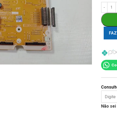
FAZ
Co
Consulte
Não sei