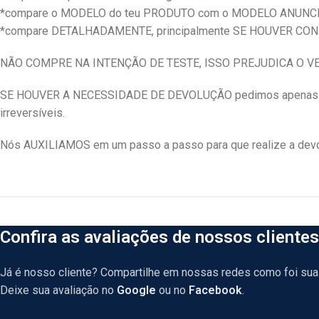
*compare o MODELO do teu PRODUTO com o MODELO ANUNC
*compare DETALHADAMENTE, principalmente SE HOUVER CO
NÃO COMPRE NA INTENÇÃO DE TESTE, ISSO PREJUDICA O 
SE HOUVER A NECESSIDADE DE DEVOLUÇÃO pedimos apenas qu
irreversíveis.
Nós AUXILIAMOS em um passo a passo para que realize a devol
Confira as avaliações de nossos clientes
Já é nosso cliente? Compartilhe em nossas redes como foi sua 
Deixe sua avaliação no
Google
ou no
Facebook
.