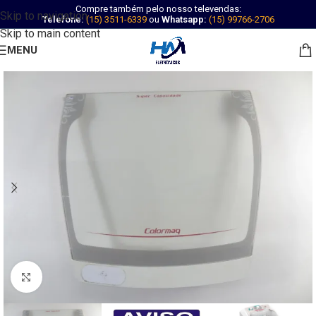
Compre também pelo nosso televendas:
Skip to navigation
Telefone:
(15) 3511-6339
ou
Whatsapp:
(15) 99766-2706
Skip to main content
MENU
Abrir imagem