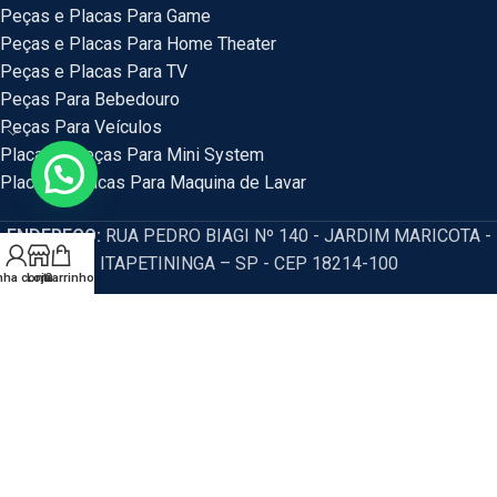
Peças e Placas Para Game
Peças e Placas Para Home Theater
Peças e Placas Para TV
Peças Para Bebedouro
Peças Para Veículos
Placas e Peças Para Mini System
Placas e Placas Para Maquina de Lavar
ENDEREÇO:
RUA PEDRO BIAGI Nº 140 - JARDIM MARICOTA -
ITAPETININGA – SP - CEP 18214-100
nha conta
Loja
Carrinho
HM Eletrônicos
- Política de privacidade e segurança, promoções,
descontos e prazos de pagamento expostos em nosso site são válidos
apenas para compras via internet. Os preços e condições da loja virtual estão
sujeitos a alterações, em caso de divergência de preços no site, o valor
válido é o do Carrinho de Compras. Resguardamos o direito de correção para
eventuais erros de preços e promoções.
CNPJ: 54.115.351/0001-77