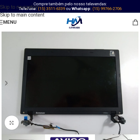
Compre também pelo nosso televendas:
Skip to navigation
Telefone:
(15) 3511-6339
ou
Whatsapp:
(15) 99766-2706
Skip to main content
MENU
Abrir imagem