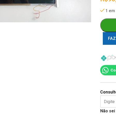
1 em
FAZ
Co
Consulte
Não sei