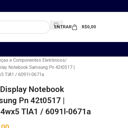
ENTRAR
R$
0,00
ças e Componentes Eletrônicos
splay Notebook Samsung Pn 42t0517 |
5 TlA1 / 6091l-0671a
 Display Notebook
ung Pn 42t0517 |
4wx5 TlA1 / 6091l-0671a
,00