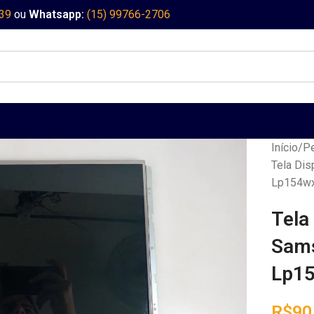
339
ou
Whatsapp:
(15) 99766-2706
Início
Pe
Tela Di
Lp154wx
Tela
Sams
Lp15
R$
90