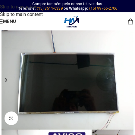
Compre também pelo nosso televendas:
Skip to navigation
Telefone:
(15) 3511-6339
ou
Whatsapp:
(15) 99766-2706
Skip to main content
MENU
Abrir imagem