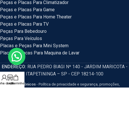
Peças e Placas Para Climatizador
Peças e Placas Para Game
Peças e Placas Para Home Theater
Peças e Placas Para TV
Peças Para Bebedouro
Peças Para Veículos
Placas e Peças Para Mini System
Placas e Placas Para Maquina de Lavar
ENDEREÇO:
RUA PEDRO BIAGI Nº 140 - JARDIM MARICOTA -
ITAPETININGA – SP - CEP 18214-100
nha conta
Loja
Carrinho
HM Eletrônicos
- Política de privacidade e segurança, promoções,
descontos e prazos de pagamento expostos em nosso site são válidos
apenas para compras via internet. Os preços e condições da loja virtual estão
sujeitos a alterações, em caso de divergência de preços no site, o valor
válido é o do Carrinho de Compras. Resguardamos o direito de correção para
eventuais erros de preços e promoções.
CNPJ: 54.115.351/0001-77