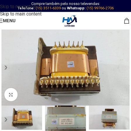
Compre também pelo nosso televendas:
Skip to navigation
Telefone:
(15) 3511-6339
ou
Whatsapp:
(15) 99766-2706
Skip to main content
MENU
Abrir imagem