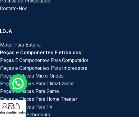
Politica de Privacidade
Contate-Nos
LOJA
Motor Para Esteira
Peças e Componentes Eletrônicos
Peças E Componentes Para Computador
Peças e Componentes Para Impressora
Peças e Placas Micro-Ondas
Peças e Placas Para Climatizador
Peças e Placas Para Game
Peças e Placas Para Home Theater
Peças e Placas Para TV
nha conta
Loja
Carrinho
Peças Para Bebedouro
Peças Para Veículos
Placas e Peças Para Mini System
Placas e Placas Para Maquina de Lavar