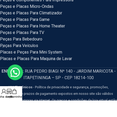
Peças e Placas Micro-Ondas
Peças e Placas Para Climatizador
Peças e Placas Para Game
Peças e Placas Para Home Theater
Peças e Placas Para TV
Peças Para Bebedouro
Peças Para Veículos
Placas e Peças Para Mini System
Placas e Placas Para Maquina de Lavar
ENDEREÇO:
RUA PEDRO BIAGI Nº 140 - JARDIM MARICOTA -
ITAPETININGA – SP - CEP 18214-100
HM Eletrônicos
- Política de privacidade e segurança, promoções,
descontos e prazos de pagamento expostos em nosso site são válidos
nha conta
Loja
Carrinho
apenas para compras via internet. Os preços e condições da loja virtual estão
sujeitos a alterações, em caso de divergência de preços no site, o valor
válido é o do Carrinho de Compras. Resguardamos o direito de correção para